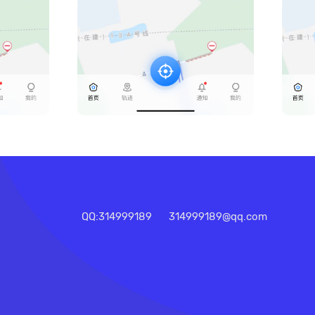
QQ:314999189
314999189@qq.com